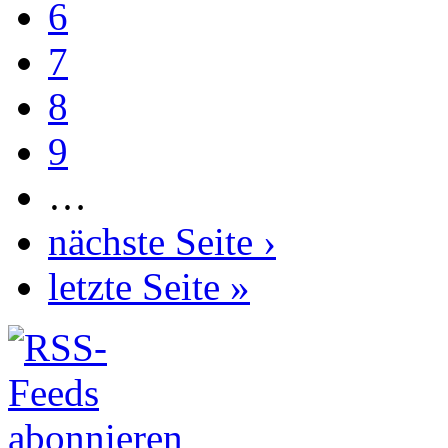
6
7
8
9
…
nächste Seite ›
letzte Seite »