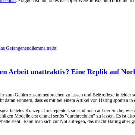
absehbar
. Fraglich ist nur, ob es das Opel-Werk in Bochum doch nicht tr
 ins Gefangenendilemma treibt
 Arbeit unattraktiv? Eine Replik auf Nor
uhr zum Gehirn zusammenbrechen zu lassen und Beißreflexe in leider s
ht daran erinnern, dass es mir bei einem Artikel von Häring spontan in 
ausgearbeitetes Konzept. Im Gegenteil, sie sind noch auf der Suche, w
hligen Modelle erst einmal seriös "durchrechnen" zu lassen. Es ist als
ebatte steht - kann man sich zur Not aufregen, das macht Häring aber ga