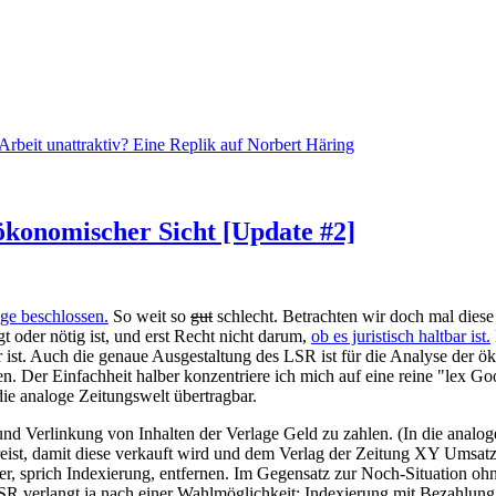
eit unattraktiv? Eine Replik auf Norbert Häring
ökonomischer Sicht [Update #2]
age beschlossen.
So weit so
gut
schlecht. Betrachten wir doch mal diese
t oder nötig ist, und erst Recht nicht darum,
ob es juristisch haltbar ist.
htbar ist. Auch die genaue Ausgestaltung des LSR ist für die Analyse d
. Der Einfachheit halber konzentriere ich mich auf eine reine "lex Go
die analoge Zeitungswelt übertragbar.
nd Verlinkung von Inhalten der Verlage Geld zu zahlen. (In die analoge
preist, damit diese verkauft wird und dem Verlag der Zeitung XY Umsat
ller, sprich Indexierung, entfernen. Im Gegensatz zur Noch-Situation
R verlangt ja nach einer Wahlmöglichkeit: Indexierung mit Bezahlung