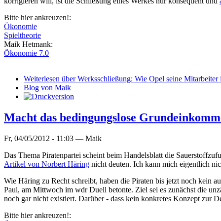
korrigieren will, ist die Schließung eines Werkes nur konsequent und
Bitte hier ankreuzen!:
Ökonomie
Spieltheorie
Maik Hetmank:
Ökonomie 7.0
Weiterlesen
über Werksschließung: Wie Opel seine Mitarbeiter
Blog von Maik
Macht das bedingungslose Grundeinkommen
Fr, 04/05/2012 - 11:03 —
Maik
Das Thema Piratenpartei scheint beim Handelsblatt die Sauerstoffzuf
Artikel von Norbert Häring
nicht deuten. Ich kann mich eigentlich nic
Wie Häring zu Recht schreibt, haben die Piraten bis jetzt noch kein 
Paul, am Mittwoch im wdr Duell betonte. Ziel sei es zunächst die unzä
noch gar nicht existiert. Darüber - dass kein konkretes Konzept zur D
Bitte hier ankreuzen!: