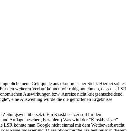
 angebliche neue Geldquelle aus ökonomischer Sicht. Hierbei soll es
Für den weiteren Verlauf können wir ruhig annehmen, dass das LSR
er ökonomischen Auswirkungen bzw. Anreize nicht kriegsentscheidend,
ogle", eine Ausweitung würde die die getroffenen Ergebnisse
 Zeitungswelt übersetzt: Ein Kioskbesitzer soll für den
z und Auflage beschert, bezahlen.) Was wird der "Kioskbesitzer"
 ohne LSR könnte man Google nicht einmal mit dem Wettbewerbsrecht
 oder keine Indexierung. Diese ökonomische Freiheit muss in diesem