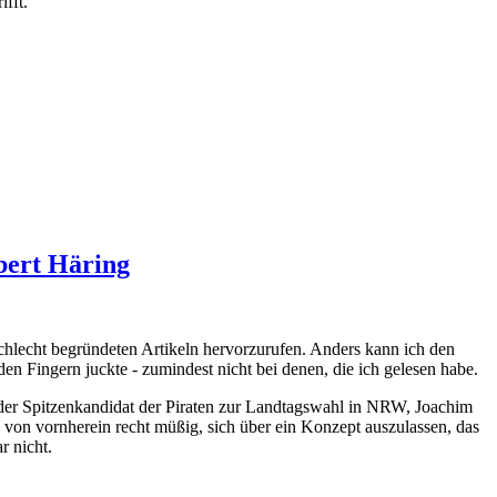
ifft.
bert Häring
chlecht begründeten Artikeln hervorzurufen. Anders kann ich den
den Fingern juckte - zumindest nicht bei denen, die ich gelesen habe.
ie der Spitzenkandidat der Piraten zur Landtagswahl in NRW, Joachim
o von vornherein recht müßig, sich über ein Konzept auszulassen, das
r nicht.