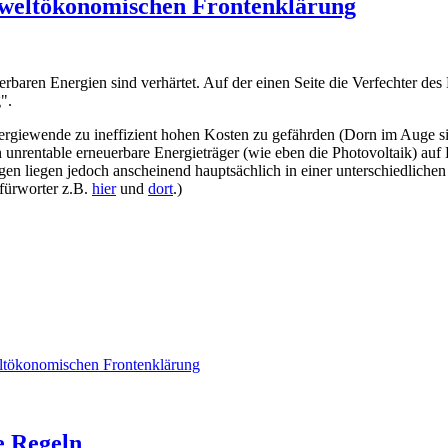
mweltökonomischen Frontenklärung
baren Energien sind verhärtet. Auf der einen Seite die Verfechter des
".
iewende zu ineffizient hohen Kosten zu gefährden (Dorn im Auge sin
unrentable erneuerbare Energieträger (wie eben die Photovoltaik) auf
ngen liegen jedoch anscheinend hauptsächlich in einer unterschiedlich
fürworter z.B.
hier
und
dort
.)
ltökonomischen Frontenklärung
e Regeln