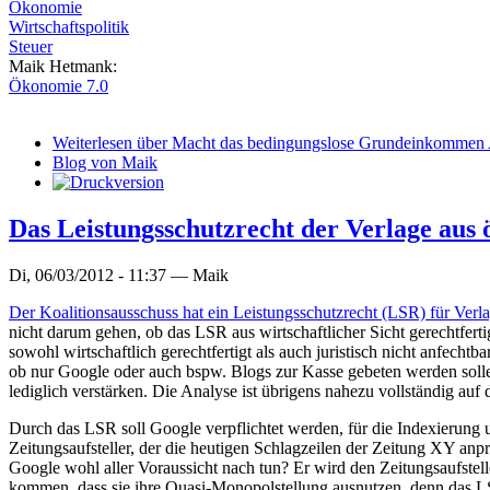
Ökonomie
Wirtschaftspolitik
Steuer
Maik Hetmank:
Ökonomie 7.0
Weiterlesen
über Macht das bedingungslose Grundeinkommen Arb
Blog von Maik
Das Leistungsschutzrecht der Verlage aus 
Di, 06/03/2012 - 11:37 —
Maik
Der Koalitionsausschuss hat ein Leistungsschutzrecht (LSR) für Verl
nicht darum gehen, ob das LSR aus wirtschaftlicher Sicht gerechtfertig
sowohl wirtschaftlich gerechtfertigt als auch juristisch nicht anfec
ob nur Google oder auch bspw. Blogs zur Kasse gebeten werden sollen
lediglich verstärken. Die Analyse ist übrigens nahezu vollständig auf 
Durch das LSR soll Google verpflichtet werden, für die Indexierung u
Zeitungsaufsteller, der die heutigen Schlagzeilen der Zeitung XY an
Google wohl aller Voraussicht nach tun? Er wird den Zeitungsaufste
kommen, dass sie ihre Quasi-Monopolstellung ausnutzen, denn das LS