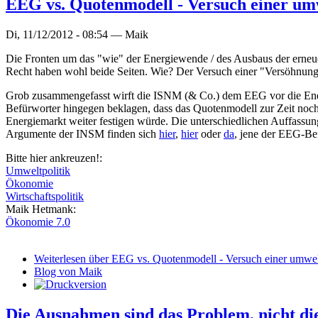
EEG vs. Quotenmodell - Versuch einer u
Di, 11/12/2012 - 08:54 —
Maik
Die Fronten um das "wie" der Energiewende / des Ausbaus der erneuer
Recht haben wohl beide Seiten. Wie? Der Versuch einer "Versöhnung
Grob zusammengefasst wirft die ISNM (& Co.) dem EEG vor die Energ
Befürworter hingegen beklagen, dass das Quotenmodell zur Zeit noch 
Energiemarkt weiter festigen würde. Die unterschiedlichen Auffassu
Argumente der INSM finden sich
hier
,
hier
oder
da
, jene der EEG-Be
Bitte hier ankreuzen!:
Umweltpolitik
Ökonomie
Wirtschaftspolitik
Maik Hetmank:
Ökonomie 7.0
Weiterlesen
über EEG vs. Quotenmodell - Versuch einer umwe
Blog von Maik
Die Ausnahmen sind das Problem, nicht di