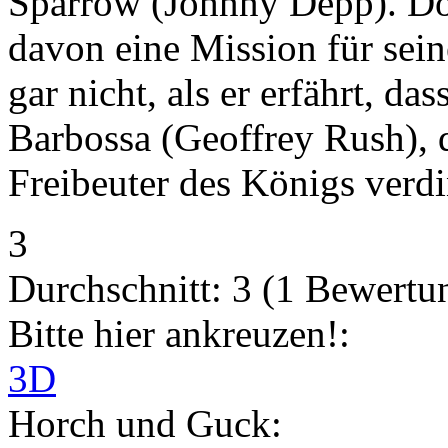
Sparrow (Johnny Depp). Doch
davon eine Mission für sei
gar nicht, als er erfährt, da
Barbossa (Geoffrey Rush), d
Freibeuter des Königs verdin
3
Durchschnitt:
3
(
1
Bewertu
Bitte hier ankreuzen!:
3D
Horch und Guck: