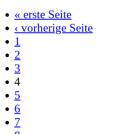
« erste Seite
‹ vorherige Seite
1
2
3
4
5
6
7