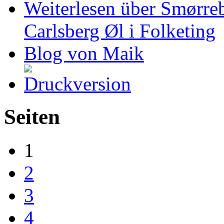
Weiterlesen
über Smørreb
Carlsberg Øl i Folketing
Blog von Maik
Seiten
1
2
3
4