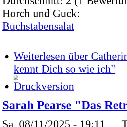
Durchschnitt:
2
(
1
Bewertu
Horch und Guck:
Buchstabensalat
Weiterlesen
über Catheri
kennt Dich so wie ich"
Sarah Pearse "Das Ret
Sa, 08/11/2025 - 19:11 —
T