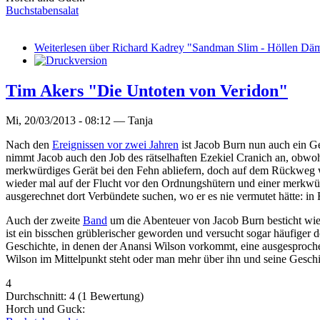
Buchstabensalat
Weiterlesen
über Richard Kadrey "Sandman Slim - Höllen D
Tim Akers "Die Untoten von Veridon"
Mi, 20/03/2013 - 08:12 —
Tanja
Nach den
Ereignissen vor zwei Jahren
ist Jacob Burn nun auch ein Ge
nimmt Jacob auch den Job des rätselhaften Ezekiel Cranich an, obwoh
merkwürdiges Gerät bei den Fehn abliefern, doch auf dem Rückweg w
wieder mal auf der Flucht vor den Ordnungshütern und einer merkwür
ausgerechnet dort Verbündete suchen, wo er es nie vermutet hätte: in
Auch der zweite
Band
um die Abenteuer von Jacob Burn besticht wied
ist ein bisschen grüblerischer geworden und versucht sogar häufiger
Geschichte, in denen der Anansi Wilson vorkommt, eine ausgesprochen
Wilson im Mittelpunkt steht oder man mehr über ihn und seine Geschic
4
Durchschnitt:
4
(
1
Bewertung)
Horch und Guck: