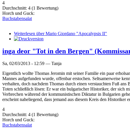
4
Durchschnitt:
4
(
1
Bewertung)
Horch und Guck:
Buchstabensalat
Weiterlesen
über Mario Giordano "Apocalypsis II"
inga deor "Tot in den Bergen" (Kommissar
Sa, 02/03/2013 - 12:59 —
Tanja
Eigentlich wollte Thomas Jeromin mit seiner Familie ein paar erhols
Mannes aufgefunden wurde, offenbar erstochen. Seltsamerweise kennt
verhalten, doch nachdem Thomas durch einen verstauchten Fuß ans Bett
Toten schließlich lösen: Er war ein bulgarischer Historiker, der sich
Verbrechen während der kommunistischen Diktatur in Bulgarien gehen 
erscheint naheliegend, dass jemand aus diesem Kreis den Historiker erm
4
Durchschnitt:
4
(
1
Bewertung)
Horch und Guck:
Buchstabensalat