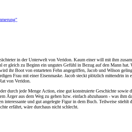
ämmerung"
ächteter in der Unterwelt von Veridon. Kaum einer will mit ihm zusam
l er gleich zu Beginn ein ungutes Gefühl in Bezug auf den Mann hat. W
ird ihr Boot von entarteten Fehn angegriffen, Jacob und Wilson geli
digen Frau mit einer Eisenmaske. Jacob steckt plötzlich mittendrin in
 Rat von Veridon.
er durch jede Menge Action, eine gut konstruierte Geschichte sowie de
 dem Ärger aus dem Weg zu gehen bzw. einfach abzuhauen - was ihm dan
 interessante und gut angelegte Figur in dem Buch. Teilweise stiehlt d
hte erfährt, wäre durchaus nicht schlecht.