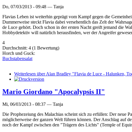
Do, 07/03/2013 - 09:48 —
Tanja
Flavias Leben ist weiterhin geprägt vom Kampf gegen die Gemeinheit
Dummerweise steckt Flavia dabei versehentlich das Zelt der Wahrsag
de Luce gehört. Doch schon in der ersten Nacht greift jemand die Wahr
Hobbydetektiv will natürlich herausfinden, wer der Angreifer gewesen i
4
Durchschnitt:
4
(
1
Bewertung)
Horch und Guck:
Buchstabensalat
Weiterlesen
über Alan Bradley "Flavia de Luce - Halunken, To
Mario Giordano "Apocalypsis II"
Mi, 06/03/2013 - 08:37 —
Tanja
Die Prophezeiung des Malachias scheint sich zu erfüllen: Der neue P
möglicherweise der ganzen Welt führen können. Der Anschlag auf de
noch der Kampf zwischen den "Trägern des Lichts" (Temple of Equi