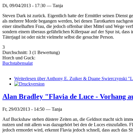
Di, 09/04/2013 - 17:30 —
Tanja
Steven Dark ist zurück. Eigentlich hatte der Ermittler seinen Dienst 
als mehrere Morde begangen werden, bei denen Tarotkarten nachgeste
einer rätselhaften Frau, die jedoch offenbar über Mittel und Wege ve
sondern einem überaus gefährlichen Killerpaar auf der Spur ist, dass
Täterjagd ist oder nicht vielmehr selbst die gesuchte Person.
3
Durchschnitt:
3
(
1
Bewertung)
Horch und Guck:
Buchstabensalat
Weiterlesen
über Anthony E. Zuiker & Duane Swierczynski "L
Alan Bradley "Flavia de Luce - Vorhang au
Fr, 29/03/2013 - 14:50 —
Tanja
Auf Buckshaw stehen düstere Zeiten an, die Geldnot macht sich immer
nutzen und mit allem was dazugehört bei den de Luces einzufallen. Fl
jedoch ermordet wird, erkennt Flavia jedoch schnell, dass auch das Sh