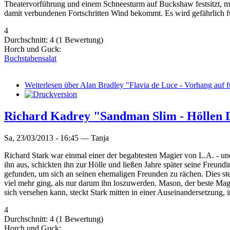
Theatervorführung und einem Schneesturm auf Buckshaw festsitzt, man
damit verbundenen Fortschritten Wind bekommt. Es wird gefährlich für
4
Durchschnitt:
4
(
1
Bewertung)
Horch und Guck:
Buchstabensalat
Weiterlesen
über Alan Bradley "Flavia de Luce - Vorhang auf f
Richard Kadrey "Sandman Slim - Hölle
Sa, 23/03/2013 - 16:45 —
Tanja
Richard Stark war einmal einer der begabtesten Magier von L.A. - und 
ihn aus, schickten ihn zur Hölle und ließen Jahre später seine Freun
gefunden, um sich an seinen ehemaligen Freunden zu rächen. Dies stell
viel mehr ging, als nur darum ihn loszuwerden. Mason, der beste Mag
sich versehen kann, steckt Stark mitten in einer Auseinandersetzung, 
4
Durchschnitt:
4
(
1
Bewertung)
Horch und Guck: