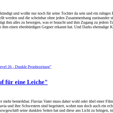
gekündigt und wollte nur noch für seine Tochter da sein und ein ruhige
llt werden und die scheinbar ohne jeden Zusammenhang zueinander steh
rfügt ihm alles zu besorgen, was er braucht und ihm Zugang zu jedem Ta
 in ihm einen ebenbürdigen Gegner erkannt hat. Und Darks ehemalige Ko
evel 26 - Dunkle Prophezeiung"
f für eine Leiche"
 mehr bemerkbar. Flavias Vater muss daher wohl oder übel einer Filmcr
avia und ihre Schwestern sind begeistert, wohnt nun doch auch ein echte
owgeschäft seine dunklen Seiten hat und diese ans Licht zu bringen, is