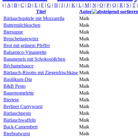
(
|
A
|
B
|
C
|
D
|
E
|
F
|
G
|
H
|
I
|
J
|
K
|
L
|
M
|
N
|
O
|
P
|
Q
|
R
|
S
|
T
Titel
Autor
Bärlauchspätzle mit Mozzarella
Maik
Buttermilchkuchen
Maik
Biersuppe
Maik
Bruschettagewürz
Maik
Brot mit grünem Pfeffer
Maik
Balsamico-Vinaigrette
Maik
Bananeneis mit Schokosößchen
Maik
Béchamelsauce
Maik
Bärlauch-Risotto mit Ziegenfrischkäse
Maik
Basilikum-Dip
Maik
B&B Pesto
Maik
Bauernomelette
Maik
Bierteig
Maik
Berliner Currywurst
Maik
Bärlauchpesto
Maik
Bärlauchwaffeln
Maik
Back-Camembert
Maik
Bierbratwurst
Maik