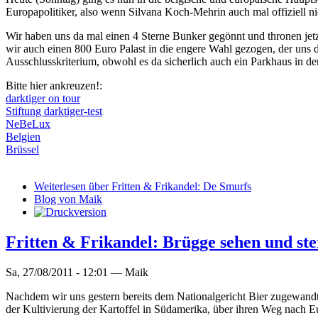
Europapolitiker, also wenn Silvana Koch-Mehrin auch mal offiziell ni
Wir haben uns da mal einen 4 Sterne Bunker gegönnt und thronen jetz
wir auch einen 800 Euro Palast in die engere Wahl gezogen, der uns 
Ausschlusskriterium, obwohl es da sicherlich auch ein Parkhaus in d
Bitte hier ankreuzen!:
darktiger on tour
Stiftung darktiger-test
NeBeLux
Belgien
Brüssel
Weiterlesen
über Fritten & Frikandel: De Smurfs
Blog von Maik
Fritten & Frikandel: Brügge sehen und st
Sa, 27/08/2011 - 12:01 —
Maik
Nachdem wir uns gestern bereits dem Nationalgericht Bier zugewandt h
der Kultivierung der Kartoffel in Südamerika, über ihren Weg nach Eur