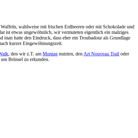
r Waffeln, wahlweise mit frischen Erdbeeren oder mit Schokolade und
lat ist etwas ungewöhnlich, wir vermuteten eigentlich ein malziges
nd man hatte den Eindruck, dass eher ein Troubadour als Grundlage
 nach kurzer Eingewöhnungszeit.
Walk
, den wir z.T. am
Montag
nutzten, den
Art Nouveau Trail
oder
o um Brüssel zu erkunden.