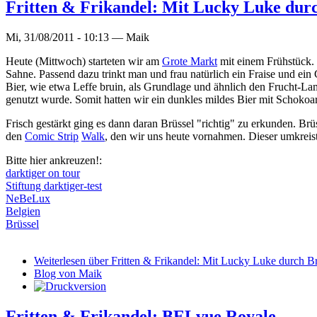
Fritten & Frikandel: Mit Lucky Luke durc
Mi, 31/08/2011 - 10:13 —
Maik
Heute (Mittwoch) starteten wir am
Grote Markt
mit einem Frühstück. 
Sahne. Passend dazu trinkt man und frau natürlich ein Fraise und ein
Bier, wie etwa Leffe bruin, als Grundlage und ähnlich den Frucht-La
genutzt wurde. Somit hatten wir ein dunkles mildes Bier mit Schoko
Frisch gestärkt ging es dann daran Brüssel "richtig" zu erkunden. Brü
den
Comic Strip
Walk
, den wir uns heute vornahmen. Dieser umkreist
Bitte hier ankreuzen!:
darktiger on tour
Stiftung darktiger-test
NeBeLux
Belgien
Brüssel
Weiterlesen
über Fritten & Frikandel: Mit Lucky Luke durch Br
Blog von Maik
Fritten & Frikandel: BELvue Royale