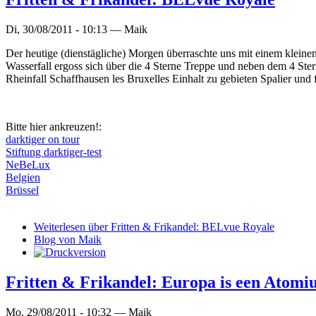
Di, 30/08/2011 - 10:13 —
Maik
Der heutige (dienstägliche) Morgen überraschte uns mit einem klein
Wasserfall ergoss sich über die 4 Sterne Treppe und neben dem 4 St
Rheinfall Schaffhausen les Bruxelles Einhalt zu gebieten Spalier und fi
Bitte hier ankreuzen!:
darktiger on tour
Stiftung darktiger-test
NeBeLux
Belgien
Brüssel
Weiterlesen
über Fritten & Frikandel: BELvue Royale
Blog von Maik
Fritten & Frikandel: Europa is een Atom
Mo, 29/08/2011 - 10:32 —
Maik