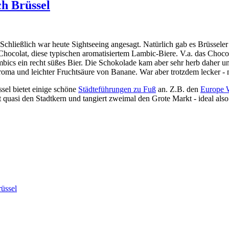
h Brüssel
Schließlich war heute Sightseeing angesagt. Natürlich gab es Brüssele
 Chocolat, diese typischen aromatisiertem Lambic-Biere. V.a. das Choco
mbics ein recht süßes Bier. Die Schokolade kam aber sehr herb daher u
aroma und leichter Fruchtsäure von Banane. War aber trotzdem lecker -
ssel bietet einige schöne
Städteführungen zu Fuß
an. Z.B. den
Europe 
 quasi den Stadtkern und tangiert zweimal den Grote Markt - ideal als
üssel