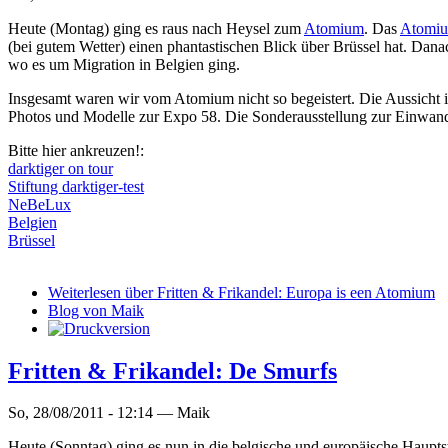
Heute (Montag) ging es raus nach Heysel zum
Atomium
. Das
Atomi
(bei gutem Wetter) einen phantastischen Blick über Brüssel hat. Dan
wo es um Migration in Belgien ging.
Insgesamt waren wir vom Atomium nicht so begeistert. Die Aussicht ist 
Photos und Modelle zur Expo 58. Die Sonderausstellung zur Einwander
Bitte hier ankreuzen!:
darktiger on tour
Stiftung darktiger-test
NeBeLux
Belgien
Brüssel
Weiterlesen
über Fritten & Frikandel: Europa is een Atomium
Blog von Maik
Fritten & Frikandel: De Smurfs
So, 28/08/2011 - 12:14 —
Maik
Heute (Sonntag) ging es nun in die belgische und europäische Haupts