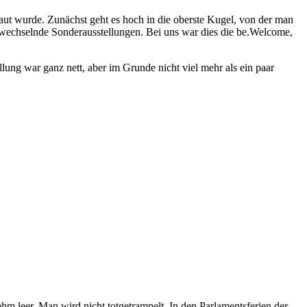
aut wurde. Zunächst geht es hoch in die oberste Kugel, von der man
h wechselnde Sonderausstellungen. Bei uns war dies die be.Welcome,
llung war ganz nett, aber im Grunde nicht viel mehr als ein paar
m leer. Man wird nicht totgetrampelt. In den Parlamentsferien der