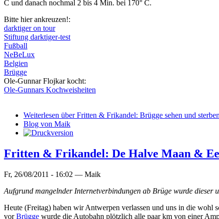
C und danach nochmal 2 bis 4 Min. bei 170° C.
Bitte hier ankreuzen!:
darktiger on tour
Stiftung darktiger-test
Fußball
NeBeLux
Belgien
Brügge
Ole-Gunnar Flojkar kocht:
Ole-Gunnars Kochweisheiten
Weiterlesen
über Fritten & Frikandel: Brügge sehen und sterbe
Blog von Maik
Fritten & Frikandel: De Halve Maan & Ee
Fr, 26/08/2011 - 16:02 —
Maik
Aufgrund mangelnder Internetverbindungen ab Brüge wurde dieser und 
Heute (Freitag) haben wir Antwerpen verlassen und uns in die wohl 
vor
Brügge
wurde die Autobahn plötzlich alle paar km von einer Amp