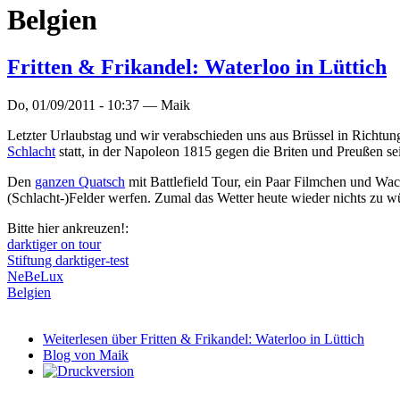
Belgien
Fritten & Frikandel: Waterloo in Lüttich
Do, 01/09/2011 - 10:37 —
Maik
Letzter Urlaubstag und wir verabschieden uns aus Brüssel in Richtun
Schlacht
statt, in der Napoleon 1815 gegen die Briten und Preußen sei
Den
ganzen Quatsch
mit Battlefield Tour, ein Paar Filmchen und Wac
(Schlacht-)Felder werfen. Zumal das Wetter heute wieder nichts zu w
Bitte hier ankreuzen!:
darktiger on tour
Stiftung darktiger-test
NeBeLux
Belgien
Weiterlesen
über Fritten & Frikandel: Waterloo in Lüttich
Blog von Maik