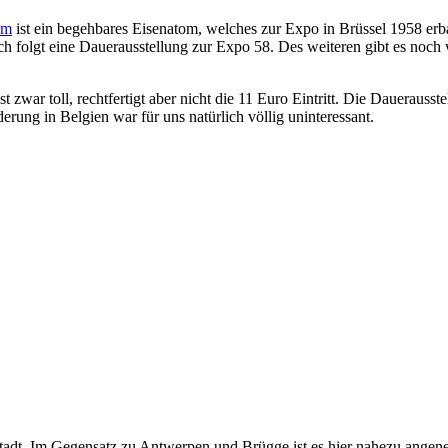
um
ist ein begehbares Eisenatom, welches zur Expo in Brüssel 1958 erb
ach folgt eine Dauerausstellung zur Expo 58. Des weiteren gibt es noc
zwar toll, rechtfertigt aber nicht die 11 Euro Eintritt. Die Dauerausste
ung in Belgien war für uns natürlich völlig uninteressant.
tadt. Im Gegensatz zu Antwerpen und Brügge ist es hier nahezu angeneh