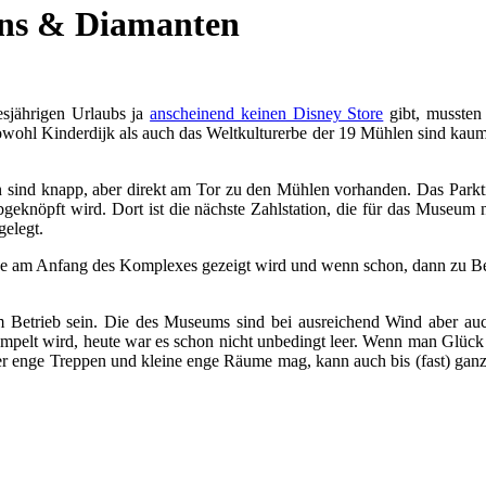
ens & Diamanten
esjährigen Urlaubs ja
anscheinend keinen Disney Store
gibt, mussten
wohl Kinderdijk als auch das Weltkulturerbe der 19 Mühlen sind kaum 
en sind knapp, aber direkt am Tor zu den Mühlen vorhanden. Das Parkt
g abgeknöpft wird. Dort ist die nächste Zahlstation, die für das Muse
gelegt.
de am Anfang des Komplexes gezeigt wird und wenn schon, dann zu Begi
 Betrieb sein. Die des Museums sind bei ausreichend Wind aber auch
rampelt wird, heute war es schon nicht unbedingt leer. Wenn man Glü
er enge Treppen und kleine enge Räume mag, kann auch bis (fast) gan