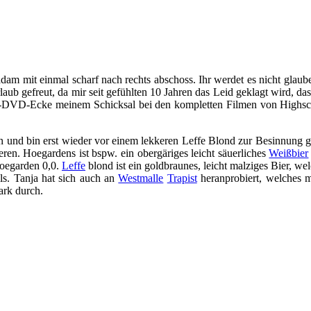
 mit einmal scharf nach rechts abschoss. Ihr werdet es nicht glauben
laub gefreut, da mir seit gefühlten 10 Jahren das Leid geklagt wird, d
er-DVD-Ecke meinem Schicksal bei den kompletten Filmen von Highsch
 und bin erst wieder vor einem lekkeren Leffe Blond zur Besinnung g
ren. Hoegardens ist bspw. ein obergäriges leicht säuerliches
Weißbier
Hoegarden 0,0.
Leffe
blond ist ein goldbraunes, leicht malziges Bier, w
Pils. Tanja hat sich auch an
Westmalle
Trapist
heranprobiert, welches m
ark durch.