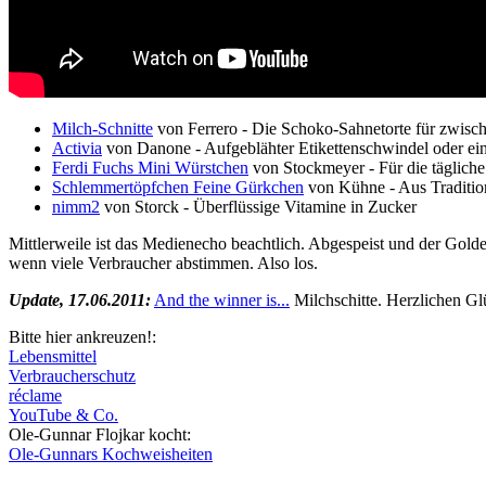
Milch-Schnitte
von Ferrero - Die Schoko-Sahnetorte für zwisc
Activia
von Danone - Aufgeblähter Etikettenschwindel oder ein J
Ferdi Fuchs Mini Würstchen
von Stockmeyer - Für die tägliche
Schlemmertöpfchen Feine Gürkchen
von Kühne - Aus Traditio
nimm2
von Storck - Überflüssige Vitamine in Zucker
Mittlerweile ist das Medienecho beachtlich. Abgespeist und der Golde
wenn viele Verbraucher abstimmen. Also los.
Update, 17.06.2011:
And the winner is...
Milchschitte. Herzlichen G
Bitte hier ankreuzen!:
Lebensmittel
Verbraucherschutz
réclame
YouTube & Co.
Ole-Gunnar Flojkar kocht:
Ole-Gunnars Kochweisheiten