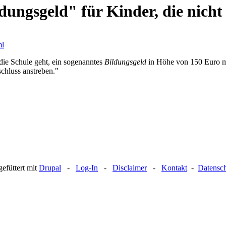
ungsgeld" für Kinder, die nicht
ml
die Schule geht, ein sogenanntes
Bildungsgeld
in Höhe von 150 Euro mon
chluss anstreben."
efüttert mit
Drupal
-
Log-In
-
Disclaimer
-
Kontakt
-
Datensc