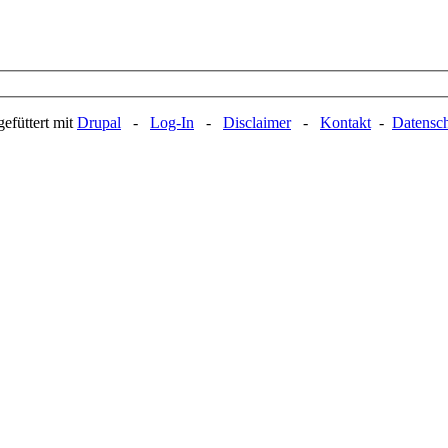
efüttert mit
Drupal
-
Log-In
-
Disclaimer
-
Kontakt
-
Datensc