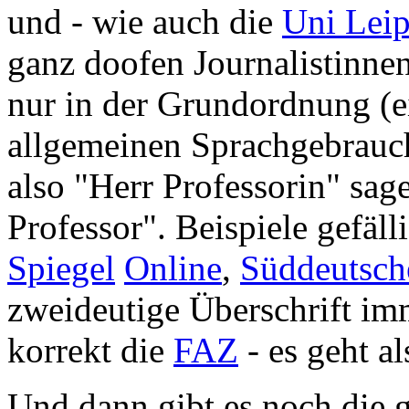
und - wie auch die
Uni Leip
ganz doofen Journalistinnen
nur in der Grundordnung (ei
allgemeinen Sprachgebrauch
also "Herr Professorin" sag
Professor". Beispiele gefäll
Spiegel
Online
,
Süddeutsch
zweideutige Überschrift im
korrekt die
FAZ
- es geht a
Und dann gibt es noch die g