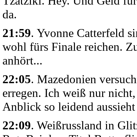
Tzatziki. Hey. Und Geld fü
da.
21:59
. Yvonne Catterfeld s
wohl fürs Finale reichen. Z
anhört...
22:05
. Mazedonien versucht
erregen. Ich weiß nur nich
Anblick so leidend aussieht
22:09
. Weißrussland in Glit