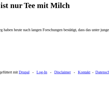
ist nur Tee mit Milch
rg haben heute nach langen Forschungen bestätigt, dass das unter junge
efüttert mit
Drupal
-
Log-In
-
Disclaimer
-
Kontakt
-
Datensc