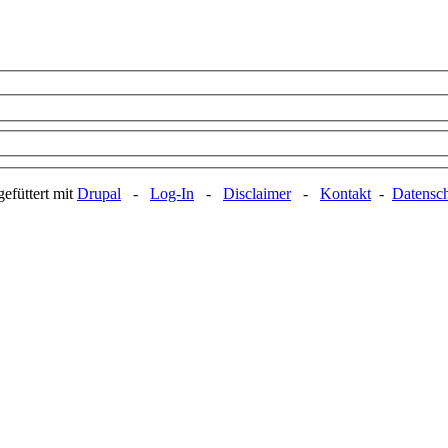
efüttert mit
Drupal
-
Log-In
-
Disclaimer
-
Kontakt
-
Datensc