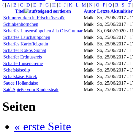
(
|
A
|
B
|
C
|
D
|
E
|
F
|
G
|
H
|
I
|
J
|
K
|
L
|
M
|
N
|
O
|
P
|
Q
|
R
|
S
|
T
Titel
Autor
Letzte Aktualisie
Schmorgurken in Frischkäsesoße
Maik
So, 25/06/2017 - 1
Schinkenhörnchen
Maik
So, 25/06/2017 - 1
Scharfes Linsensüppchen à la Ole-Gunnar
Maik
Sa, 08/02/2020 - 1
Scharfes Lauchsüppchen
Maik
So, 25/06/2017 - 1
Scharfes Kartoffelgratin
Maik
So, 25/06/2017 - 1
Scharfer Kokos-Spinat
Maik
So, 25/06/2017 - 1
Scharfer Erdnussreis
Maik
So, 25/06/2017 - 1
Scharfe Linsencreme
Maik
So, 25/06/2017 - 1
Schafskäsedip
Maik
So, 25/06/2017 - 1
Schafskäse-Börek
Maik
So, 25/06/2017 - 1
Sauce Hollandaise
Maik
So, 25/06/2017 - 1
Saté-Spieße vom Rindersteak
Maik
So, 25/06/2017 - 1
Seiten
« erste Seite